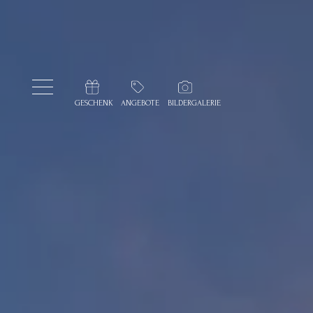
GESCHENK
ANGEBOTE
BILDERGALERIE