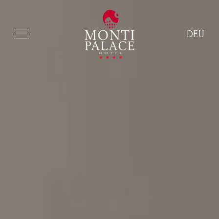
DEU
ITA
ENG
FRA
DEU
ESP
RUS
CHI
POR
ARA
POL