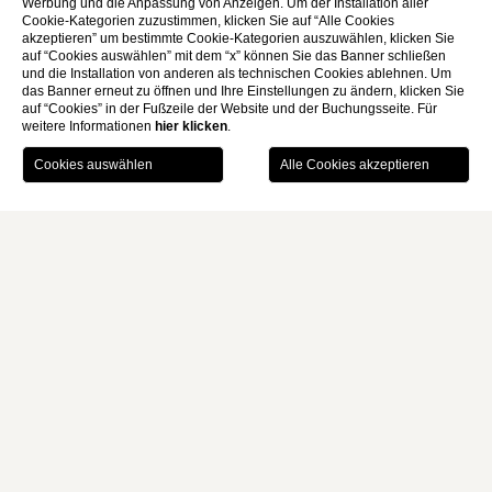
Werbung und die Anpassung von Anzeigen. Um der Installation aller
Cookie-Kategorien zuzustimmen, klicken Sie auf “Alle Cookies
akzeptieren” um bestimmte Cookie-Kategorien auszuwählen, klicken Sie
auf “Cookies auswählen” mit dem “x” können Sie das Banner schließen
und die Installation von anderen als technischen Cookies ablehnen. Um
das Banner erneut zu öffnen und Ihre Einstellungen zu ändern, klicken Sie
auf “Cookies” in der Fußzeile der Website und der Buchungsseite. Für
weitere Informationen
hier klicken
.
BUCHEN
Home
Zimmer Und Suiten
MONTI PALACE HOTEL
ZIMMER UND SUITEN
55 einladende und geräumige, modern eingerichtete
Nichtraucher-Zimmer & Suiten,
mit jeglichem Komfort
, damit
sich unsere Gäste vollkommen entspannen können!