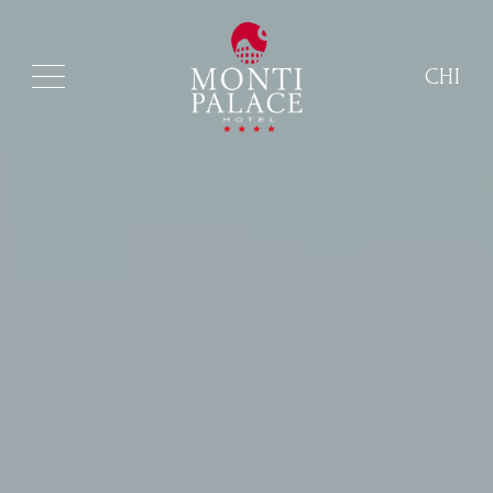
CHI
ITA
ENG
FRA
DEU
ESP
RUS
CHI
POR
ARA
POL