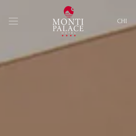
CHI
ITA
ENG
FRA
DEU
ESP
RUS
CHI
POR
ARA
POL