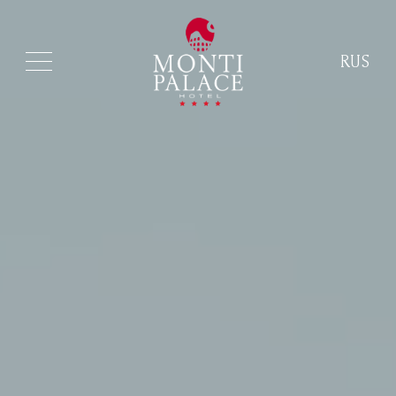
RUS
ITA
ENG
FRA
DEU
ESP
RUS
CHI
POR
ARA
POL