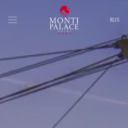
RUS
ITA
ENG
FRA
DEU
ESP
RUS
CHI
POR
ARA
POL