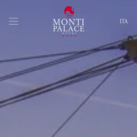
ITA
ITA
ENG
FRA
DEU
ESP
RUS
CHI
POR
ARA
POL