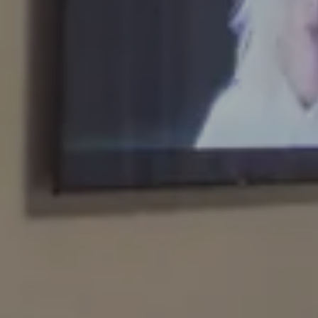
7 AGO 2026
Partenza
8 AGO 2026
Adulti
Camere
Bambini
PRENOTA
Modifica/Cancella prenotazione