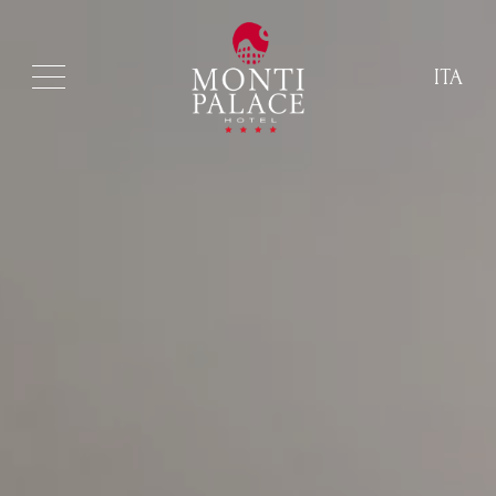
ITA
ITA
ENG
FRA
DEU
ESP
RUS
CHI
POR
ARA
POL