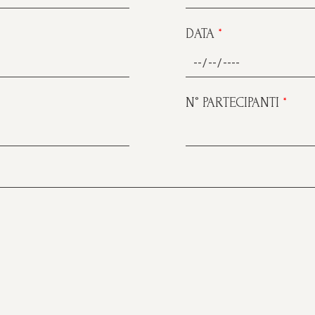
DATA
*
N° PARTECIPANTI
*
Arrivo
Partenza
AGO 2026
7 AGO 2