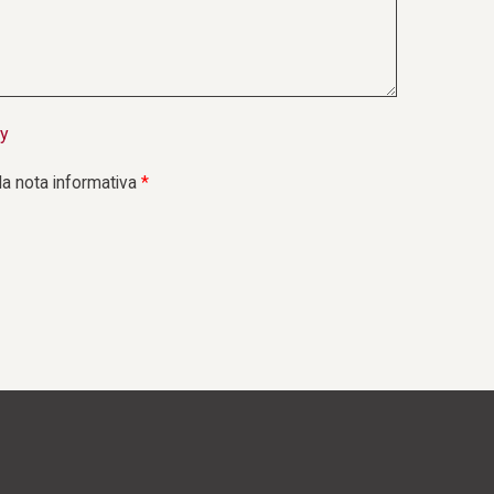
ni
cy
la nota informativa
*