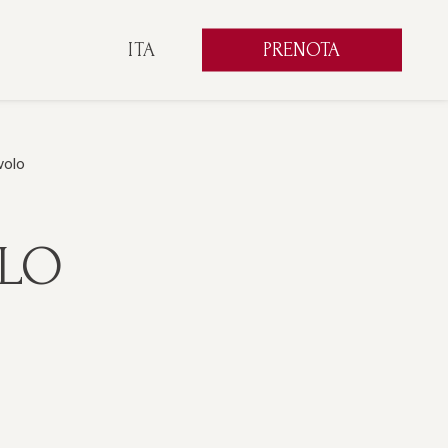
PRENOTA
ITA
ITA
ENG
FRA
DEU
volo
ESP
RUS
CHI
OLO
POR
ARA
POL