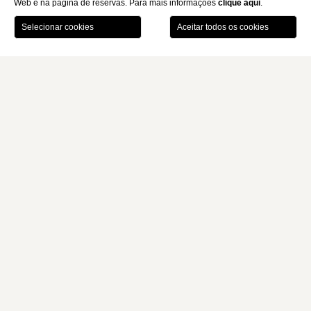
Web e na página de reservas. Para mais informações
clique aqui
.
RESERVE
Quartos E
Quartos Prestige Para Até 3
Home
Suítes
Pessoas
MONTI PALACE HOTEL
QUARTOS PRESTIGE PARA ATÉ 3
PESSOAS
Os quartos Prestige de 20-23 m² podem ter uma cama de casal
e uma cama de solteiro ou
três camas de solteiro separadas,
mediante solicitação
. São caracterizados por pisos de madeira
refinada, comodidades exclusivas e elementos de design
moderno. Perfeito para os mais exigentes.
20-23
1-3
1 cama de casal e 1 de solteiro ou 3
m²
pessoas
camas de solteiro