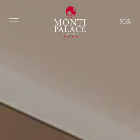
POR
ITA
ENG
FRA
DEU
ESP
RUS
CHI
POR
ARA
POL