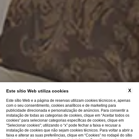
X
Este sítio Web utiliza cookies
Este sítio Web e a página de reservas utilizam cookies técnicos e, apenas
com o seu consentimento, cookies analíticos e de marketing para
publicidade direcionada e personalização de anúncios. Para consentir a
instalação de todas as categorias de cookies, clique em “Aceitar todos os
cookies” para selecionar categorias específicas de cookies, clique em
"Selecionar cookies"; utilizando o “x” pode fechar a faixa e recusar a
instalação de cookies que não sejam cookies técnicos. Para voltar a abrir a
faixa e alterar as suas preferências, clique em “Cookies” no rodapé do sítio