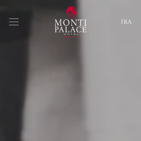
FRA
ITA
ENG
FRA
DEU
ESP
RUS
CHI
POR
ARA
POL