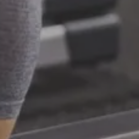
Arrivée
6 AOÛ 2026
Départ
7 AOÛ 2026
Adultes
Chambres
Enfants
RÉSERVER