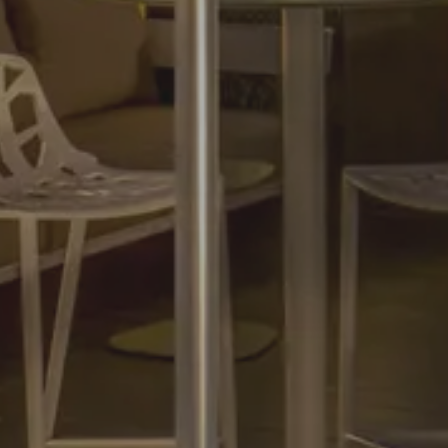
المغادرة
9 AUG 2026
البالغون
الغرف
الأطفال
احجزي
تحرير/إلغاء الحجز