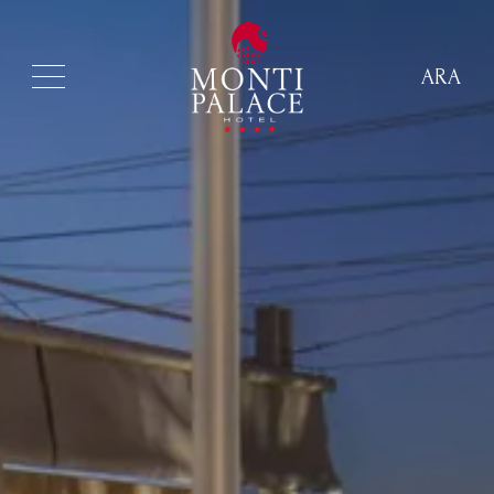
ARA
ITA
ENG
FRA
DEU
ESP
RUS
CHI
POR
ARA
POL