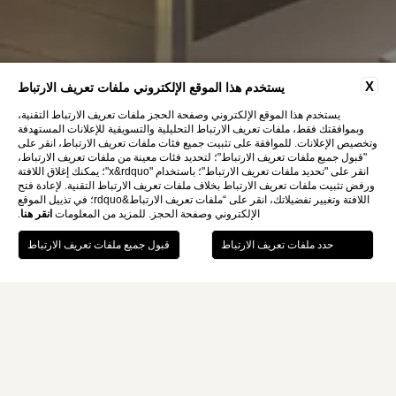
X
يستخدم هذا الموقع الإلكتروني ملفات تعريف الارتباط
يستخدم هذا الموقع الإلكتروني وصفحة الحجز ملفات تعريف الارتباط التقنية،
وبموافقتك فقط، ملفات تعريف الارتباط التحليلية والتسويقية للإعلانات المستهدفة
وتخصيص الإعلانات. للموافقة على تثبيت جميع فئات ملفات تعريف الارتباط، انقر على
"قبول جميع ملفات تعريف الارتباط"؛ لتحديد فئات معينة من ملفات تعريف الارتباط،
انقر على "تحديد ملفات تعريف الارتباط"؛ باستخدام "x&rdquo"؛ يمكنك إغلاق اللافتة
ورفض تثبيت ملفات تعريف الارتباط بخلاف ملفات تعريف الارتباط التقنية. لإعادة فتح
اللافتة وتغيير تفضيلاتك، انقر على “ملفات تعريف الارتباط&rdquo؛ في تذييل الموقع
الإلكتروني وصفحة الحجز. للمزيد من المعلومات
انقر هنا
.
احجزي
Home
بيانات الشركة
بيانات الشركة
اسم الشركة: مونتي بلاس هوتيل شركة ذات مسؤولية محدودة
المقر: Via Velletri, n.49 - 00100 Roma
رقم السجل الاقتصادي الإداري: 1423824