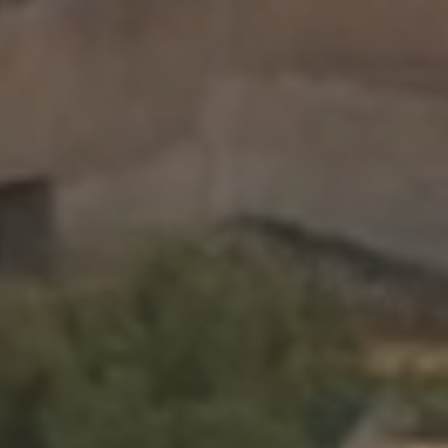
Adulti
Camere
Bambini
PRENOTA
Modifica/Cancella prenotazione