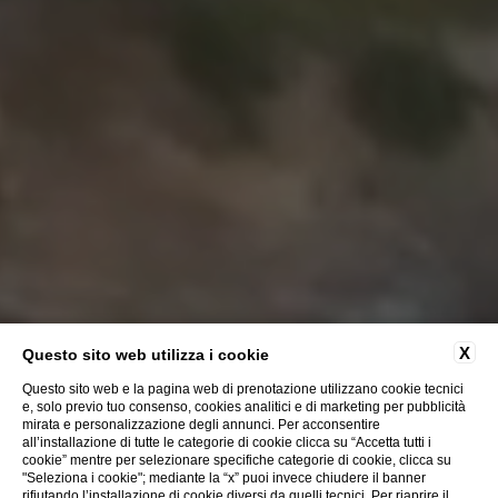
X
Questo sito web utilizza i cookie
Questo sito web e la pagina web di prenotazione utilizzano cookie tecnici
e, solo previo tuo consenso, cookies analitici e di marketing per pubblicità
mirata e personalizzazione degli annunci. Per acconsentire
all’installazione di tutte le categorie di cookie clicca su “Accetta tutti i
cookie” mentre per selezionare specifiche categorie di cookie, clicca su
"Seleziona i cookie"; mediante la “x” puoi invece chiudere il banner
rifiutando l’installazione di cookie diversi da quelli tecnici. Per riaprire il