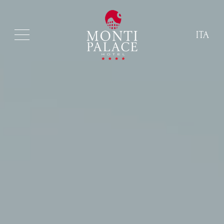
ITA
ITA
ENG
FRA
DEU
ESP
RUS
CHI
POR
ARA
POL