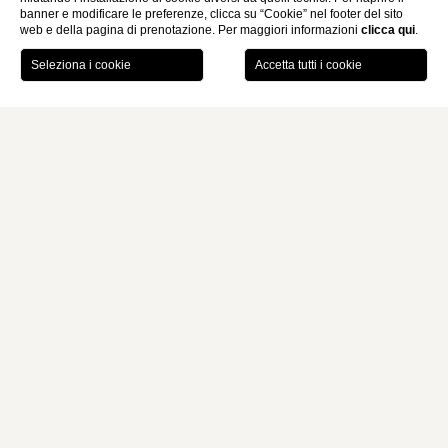
banner e modificare le preferenze, clicca su “Cookie” nel footer del sito
web e della pagina di prenotazione. Per maggiori informazioni
clicca qui
.
PRENOTA
L'HOTEL NEL CUORE DI ROMA
MONTI PALACE HOTEL
Il Monti Palace Hotel è la soluzione ideale per coloro che
desiderano visitare la meravigliosa città di
Roma
soggiornando
nel centro storico. Situato nel caratteristico Rione Monti,
circondato dai più famosi e importanti monumenti della Città
Eterna, si trova
a due passi dal Colosseo & Foro Romano
, da
Piazza Venezia,Santa Maria Maggiore e vicino alle vie più
eleganti dedicate allo shopping.
Scopri di più